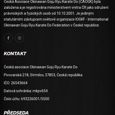
Česká Asociace Okinawan Goju Ryu Karate Do (ČAOGK) byla
založena a je registrována ministerstvem vnitra ČR jako sdružení
právnických a fyzických osob od 10.10.2001. Je jediným
statutárním zástupcem světové organizace IOGKF - International
Okinawan Goju Ryu Karate Do Federation v České republice.
KONTAKT
Česká asociace Okinawan Goju Ryu Karate Do
Pivovarská 218, Strmilov, 37853, Česká republika
IČO: 26543664
Datová schránka: mkpv654
Číslo účtu: 693226001/5500
PŘEDSEDA