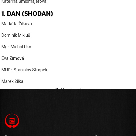
Kateřina Šmídmajerová
1. DAN (SHODAN)
Markéta Žilková
Dominik Miklúš
Mgr. Michal Uko
Eva Zímová
MUDr. Stanislav Stropek
Marek Žilka
Zpět na úvod