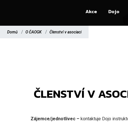
Akce
Dojo
Domů
O ČAOGK
Členství v asociaci
ČLENSTVÍ V ASOC
Zájemce/jednotlivec –
kontaktuje Dojo instrukt