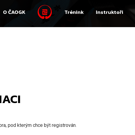
O ČAOGK
Trénink
Instruktoři
IACI
ora, pod kterým chce být registrován.